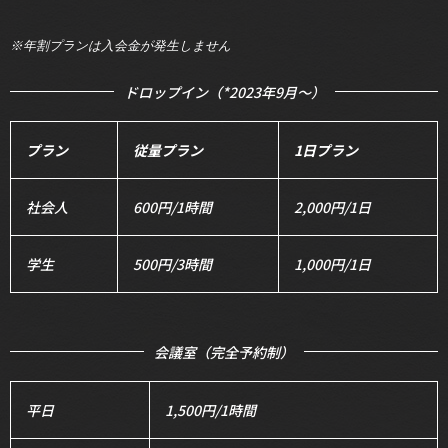
※年割プランは入会金
が
発生しません
ドロップイン（*2023年9月〜）
プラン
従量プラン
1日プラン
社会人
600円/1時間
2,000円/1日
学生
500円/3時間
1,000円/1日
会議室（完全予約制）
平日
1,500円/1時間