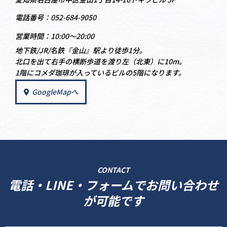
電話番号：052-684-9050
営業時間：10:00〜20:00
地下鉄/JR/名鉄『金山』駅より徒歩1分。
北口を出て右手の横断歩道を渡り左（北東）に10m。
1階にコメダ珈琲が入っているビルの5階になります。
GoogleMapへ
CONTACT
電話・LINE・フォームでお問い合わせ
が可能です