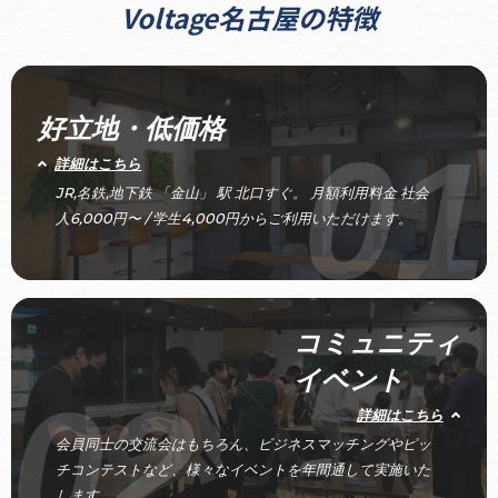
Voltage名古屋の特徴
好立地・低価格
01
詳細はこちら
JR,名鉄,地下鉄 「金山」 駅 北口すぐ。 月額利用料金 社会
人6,000円〜 / 学生4,000円からご利用いただけます。
コミュニティ
イベント
02
詳細はこちら
会員同士の交流会はもちろん、ビジネスマッチングやピッ
チコンテストなど、様々なイベントを年間通して実施いた
します。