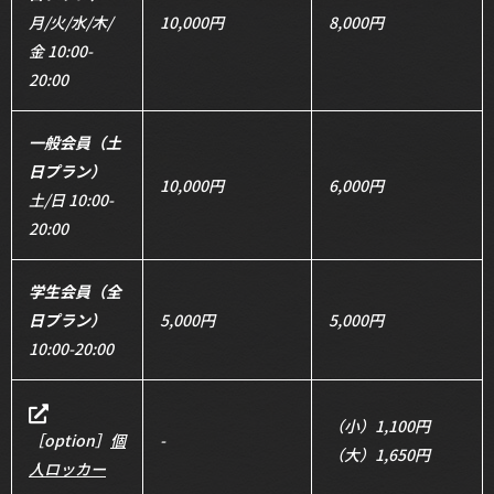
月/火/水/木/
10,000円
8,000円
金 10:00-
20:00
一般会員（土
日プラン）
10,000円
6,000円
土/日 10:00-
20:00
学生会員（全
日プラン）
5,000円
5,000円
10:00-20:00
（小）1,100円
［option］
個
-
（大）1,650円
人ロッカー