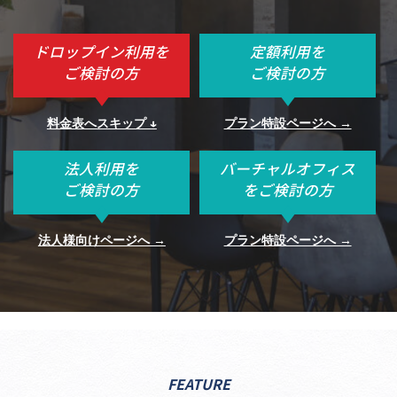
ドロップイン利用を
定額利用を
ご検討の方
ご検討の方
料金表へスキップ ↓
プラン特設ページへ →
法人利用を
バーチャルオフィス
ご検討の方
をご検討の方
法人様向けページへ →
プラン特設ページへ →
FEATURE