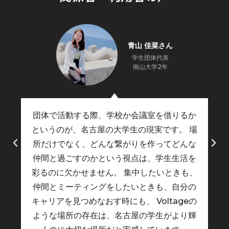
青山 佳菜さん
学生団体代表
南山大学2年
団体で活動する際、学校か会議室を借りるか
というのが、名古屋の大学生の現実です。 場
所だけでなく、どんな繋がりを作ってどんな
仲間と過ごすのかという視点は、学生生活を
彩るのに欠かせません。 集中したいときも、
仲間とミーティングをしたいときも、自分の
キャリアを見つめなおす時にも、 Voltageの
ような場所の存在は、名古屋の学生がより輝