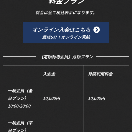
料金プラン
料金は全て税込表示になります。
オンライン入会はこちら
最短5分！オンライン完結
【定額利用会員】月額プラン
入会金
月額利用料金
一般会員（全
日プラン）
10,000円
10,000円
10:00-20:00
一般会員（平
日プラン）