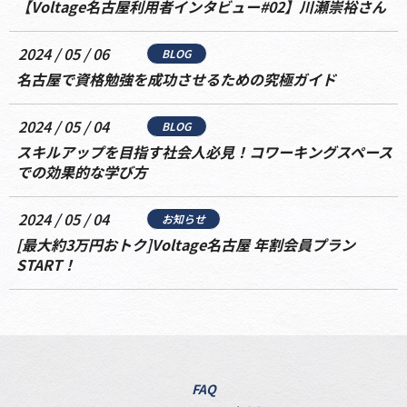
【Voltage名古屋利用者インタビュー#02】川瀬崇裕さん
2024 / 05 / 06
BLOG
名古屋で資格勉強を成功させるための究極ガイド
2024 / 05 / 04
BLOG
スキルアップを目指す社会人必見！コワーキングスペース
での効果的な学び方
2024 / 05 / 04
お知らせ
[最大約3万円おトク]Voltage名古屋 年割会員プラン
START！
FAQ