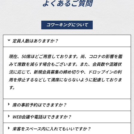
よくあるご質問
コワーキングについて
定員人数はありますか？
現在、50席ほどご用意しております。尚、コロナの影響を鑑
みて席数を減らす場合もございます。また、会員数や混雑状
況に応じて、新規会員募集の締め切りや、ドロップインの利
用を停止するなどして満席にならないように配慮しておりま
す。
席の事前予約はできますか？
WEB会議や電話はできますか？
来客をスペース内に入れてもいいですか？