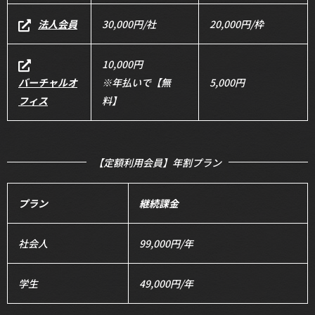
法人会員
30,000円/社
20,000円/枠
10,000円
バーチャルオ
※年払いで【無
5,000円
フィス
料】
【定額利用会員】年割プラン
プラン
継続課金
社会人
99,000円/年
学生
49,000円/年