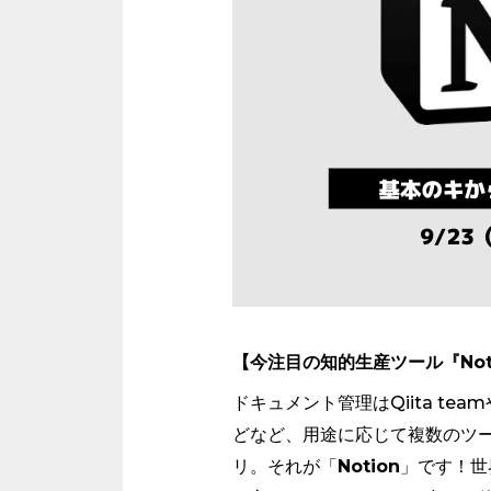
【今注目の知的生産ツール『Not
ドキュメント管理はQiita te
どなど、用途に応じて複数のツ
リ。それが「
Notion
」です！世